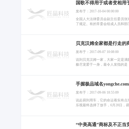
国歌不得用于或者变相用
发布于：2017-10-04 00:00:00
全国人大法律委员会副主任委员张
了规定。有的常委会组成人员和部门
贝克汉姆全家都是行走的
发布于：2017-09-07 10:08:00
说到贝克汉姆一家，大家一定是满
极尽宠爱于一身，最令人发指的是，
手握极品域名yongche.
发布于：2017-09-06 18:55:09
说起易到用车，它的命运着实有点
乐视最终选择了放手，6月28日，
“中美高通”商标及不正当