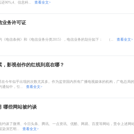
0%;4、信息科...
查看全文>
信业务许可证
的《电信条例》和《电信业务分类2015》，电信业务的划分如下： （...
查看全文>
紧，影视创作的红线到底在哪？
话在今年似乎出现的次数尤其多。作为监管国内所有广播电视媒体的机构，广电总局
通知中，引...
查看全文>
 哪些网站被约谈
办依法约谈了微博、今日头条、腾讯、一点资讯、优酷、网易、百度等网站，责令上述网
染演艺明...
查看全文>