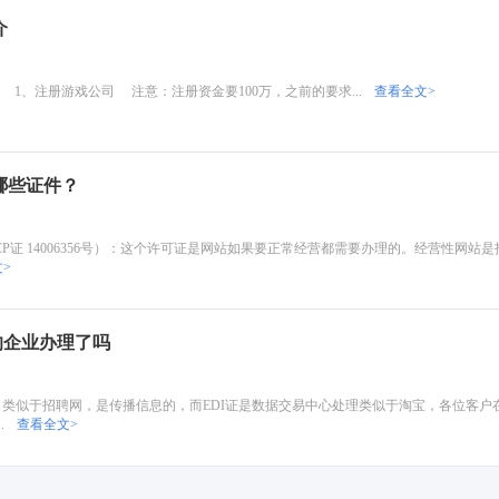
介
、注册游戏公司 注意：注册资金要100万，之前的要求...
查看全文>
哪些证件？
CP证 14006356号）：这个许可证是网站如果要正常经营都需要办理的。经营性网站
>
的企业办理了吗
类似于招聘网，是传‌‌播信息的，而EDI证是数据交易中心处理类似于淘宝，各位客户在选
.
查看全文>