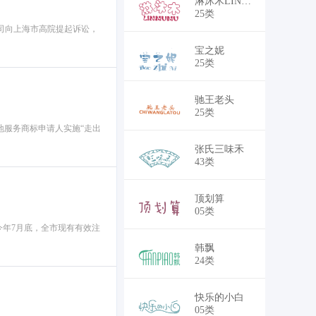
￥22,500
淋沐木LINMUMU
25类
公司向上海市高院提起诉讼，
￥25,500
宝之妮
25类
￥25,500
驰王老头
25类
地服务商标申请人实施“走出
￥41,250
张氏三味禾
43类
￥41,250
顶划算
05类
今年7月底，全市现有有效注
￥38,250
韩飘
24类
￥41,250
快乐的小白
05类