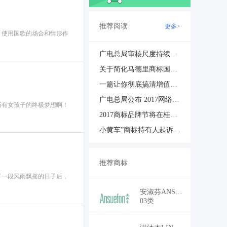
推荐阅读
更多>
、使用国歌的场合和情形作
广电总局审核尺度持续加紧，影视创作的红线到底在哪？
关于简化马德里商标国际注册申请材料和手续的通知
一篇让你彻底搞清增值电信业务许可证
广电总局公布 2017网络视听节目专项资金扶持项目
所有女孩子的终极梦想啊！
2017商标品牌节将在桂林举办
小黄车”商标持有人起诉ofo侵权：索赔300万元
推荐商标
了一段风雨飘摇的日子后，
￥25,500
安淑芬ANSUEFON
03类