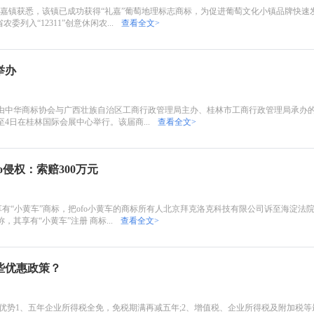
者从礼嘉镇获悉，该镇已成功获得“礼嘉”葡萄地理标志商标，为促进葡萄文化小镇品牌快速
列入“12311”创意休闲农...
查看全文>
举办
由中华商标协会与广西壮族自治区工商行政管理局主办、桂林市工商行政管理局承办的2
4日在桂林国际会展中心举行。该届商...
查看全文>
o侵权：索赔300万元
享有“小黄车”商标，把ofo小黄车的商标所有人北京拜克洛克科技有限公司诉至海淀法院
其享有“小黄车”注册 商标...
查看全文>
些优惠政策？
势1、五年企业所得税全免，免税期满再减五年;2、增值税、企业所得税及附加税等