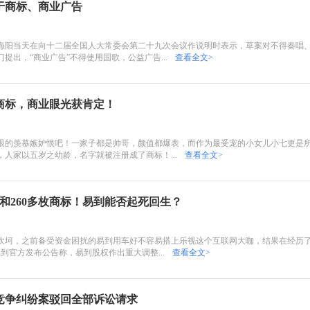
于商标、商业广告
海阳当天在向十二届全国人大常委会第二十九次会议作说明时表示，草案对不得奏唱
提出，“商业广告”不得使用国歌，公益广告...
查看全文>
商标，商业眼光获肯定！
眼的羡慕嫉妒恨吧！一家子都是帅哥，颜值都爆表，而作为最受宠的小女儿小七更是
人家以五岁之幼龄，名字就被注册成了商标！...
查看全文>
com和260多枚商标！易到能否起死回生？
坎坷，之前备受资金困扰的易到用车好不容易搭上乐视这个互联网大咖，结果在经历
易到官方发布公告称，易到股权作出重大调整...
查看全文>
竞争纠纷案驳回全部诉讼请求