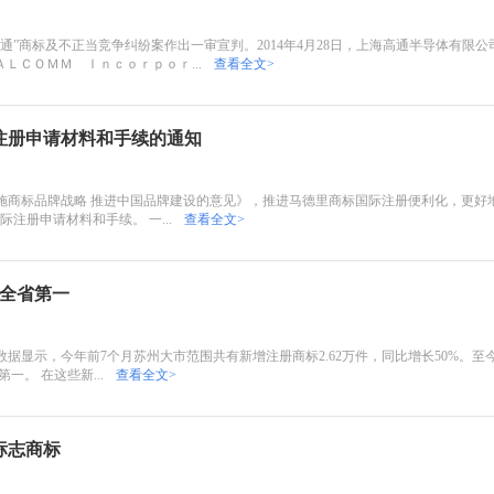
高通”商标及不正当竞争纠纷案作出一审宣判。2014年4月28日，上海高通半导体有限
ＬＣＯＭＭ Ｉｎｃｏｒｐｏｒ...
查看全文>
注册申请材料和手续的通知
施商标品牌战略 推进中国品牌建设的意见》，推进马德里商标国际注册便利化，更好
注册申请材料和手续。 一...
查看全文>
数全省第一
据显示，今年前7个月苏州大市范围共有新增注册商标2.62万件，同比增长50%。至
一。 在这些新...
查看全文>
标志商标