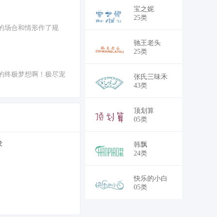
￥25,500
宝之妮
25类
的场合和情形作了规
￥25,500
驰王老头
25类
的终极梦想啊！极尽宠
￥41,250
张氏三味禾
43类
￥41,250
顶划算
05类
求
￥38,250
韩飘
24类
￥41,250
快乐的小白
05类