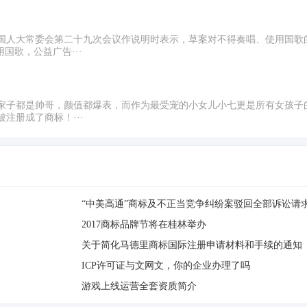
国人大常委会第二十九次会议作说明时表示，草案对不得奏唱、使用国歌
国歌，公益广告···
家子都是帅哥，颜值都爆表，而作为最受宠的小女儿小七更是所有女孩子
注册成了商标！···
“中美高通”商标及不正当竞争纠纷案驳回全部诉讼请
2017商标品牌节将在桂林举办
关于简化马德里商标国际注册申请材料和手续的通知
ICP许可证与文网文，你的企业办理了吗
游戏上线运营全套资质简介