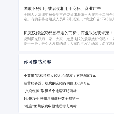
国歌不得用于或者变相用于商标、商业广告
全国人大法律委员会副主任委员张海阳当天在向十二届全
定。有的常委会组成人员和部门提出，“商业广告”不得使用
贝克汉姆全家都是行走的商标，商业眼光获肯定！
说到贝克汉姆一家，大家一定是满眼的羡慕嫉妒恨吧！一
爱于一身，最令人发指的是，人家以五岁之幼龄，名字就被
你可能感兴趣
小黄车”商标持有人起诉ofo侵权：索赔300万元
经营服务器、机房的必须得明白IDC许可证
“义乌红糖”取得首个地理证明商标
16.49万件 苏州注册商标数全省第一
“礼嘉”葡萄成功申报地理标志商标