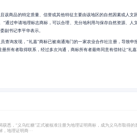
，且该商品的特定质量、信誉或其他特征主要由该地区的自然因素或人文
。“通过申请地理标志商标，可以合理、充分地利用与保存自然资源、人
党委副书记李平华表示。
员查询发现，“礼嘉”商标已被南通海门的一家农业合作社注册，导致申报
注册所有者取得联系，经过多次沟通，商标所有者最终同意有偿转让“礼嘉
局获悉，“义乌红糖”正式被核准注册为地理证明商标，成为义乌市取得的
，地理证明商···