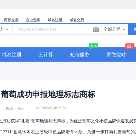
商标交易
企业查询
域名注册
域名交易
查询
全部分类
New
热门
域名注册
云计算
短信服务
官微建站
”葡萄成功申报地理标志商标
2017-09-06 16:21:58
阅读：4906
该镇已成功获得“礼嘉”葡萄地理标志商标，为促进葡萄文化小镇品牌快速发展
“12311”创意休闲农业省级特色品牌培育计划。为进一步打响礼嘉葡萄