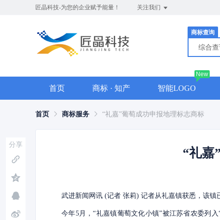
匠晶科技-为您的企业赋予能量！
关注我们
商标查询
综合
New
首页
商标 · 知产
智能LOGO
首页
商标服务
“礼嘉”葡萄成功申报地理标志商标
分享
“礼嘉
武进新闻网讯 (记者 张莉) 记者从礼嘉镇获悉，
今年5月，“礼嘉镇葡萄文化小镇”被江苏省农委列入