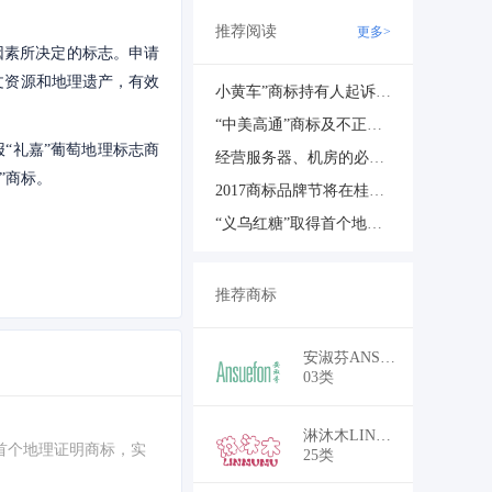
推荐阅读
更多>
因素所决定的标志。申请
文资源和地理遗产，有效
小黄车”商标持有人起诉ofo侵权：索赔300万元
“中美高通”商标及不正当竞争纠纷案驳回全部诉讼请求
“礼嘉”葡萄地理标志商
经营服务器、机房的必须得明白IDC许可证
”商标。
2017商标品牌节将在桂林举办
“义乌红糖”取得首个地理证明商标
推荐商标
￥25,500
安淑芬ANSUEFON
03类
￥22,500
淋沐木LINMUMU
首个地理证明商标，实
25类