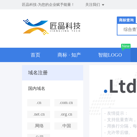
匠晶科技-为您的企业赋予能量！
关注我们
商标查询
综合
New
首页
商标 · 知产
智能LOGO
域名注册
国内域名
.cn
.com.cn
.net.cn
.org.cn
.网络
.中国