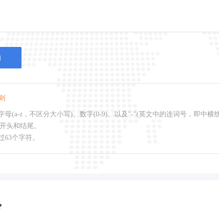
询
则
母(a-z，不区分大小写)、数字(0-9)、以及"-"(英文中的连词号，即中横
作开头和结尾。
过63个字符。
?