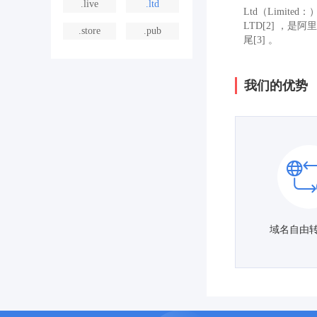
.live
.ltd
Ltd（Limite
LTD[2] ，
.store
.pub
尾[3] 。
我们的优势
域名自由