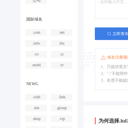
.公司
国际域名
.com
.net
立即查
.info
.biz
.co
.cc
域名注册规
.mobi
.tv
1、只提供英文字
2、"-"不能用
3、长度不能超
NEWG
.club
.link
.site
.group
.shop
.vip
为何选择.ltd