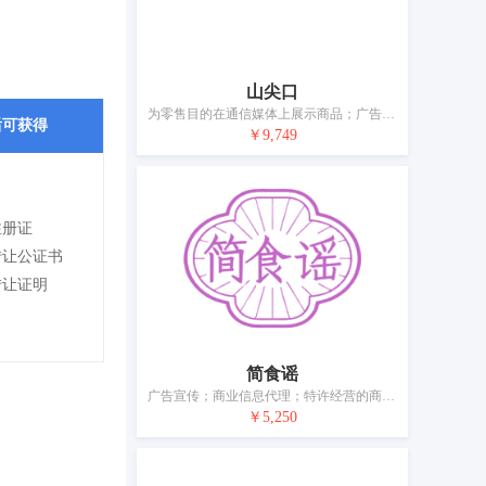
山尖口
为零售目的在通信媒体上展示商品；广告；商业管理和组织咨询；特许经营的商业管理；为商品和服务的买卖双方提供在线市场；替他人推销；将信息编入计算机数据库；会计；寻找赞助；药用、兽医用、卫生用制剂和医疗用品的零售服务
后可获得
￥9,749
注册证
转让公证书
转让证明
简食谣
广告宣传；商业信息代理；特许经营的商业管理；商业企业迁移的管理服务；为他人推销；市场营销；人事管理咨询；餐馆外卖和送餐的在线预订服务；会计；药品零售或批发服务
￥5,250