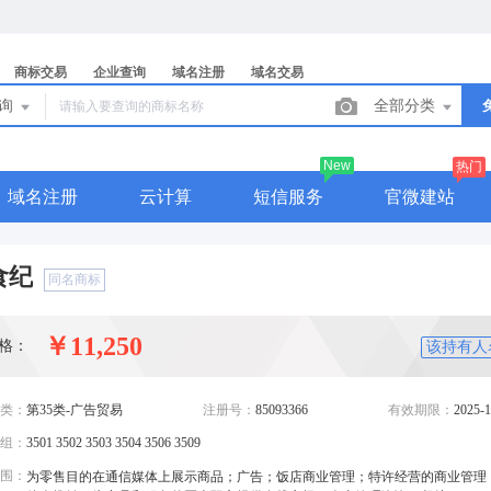
商标交易
企业查询
域名注册
域名交易
查询
全部分类
New
热门
域名注册
云计算
短信服务
官微建站
食纪
同名商标
￥11,250
格：
该持有人
类：
第35类-广告贸易
注册号：
85093366
有效期限：
2025-1
组：
3501 3502 3503 3504 3506 3509
围：
为零售目的在通信媒体上展示商品；广告；饭店商业管理；特许经营的商业管理