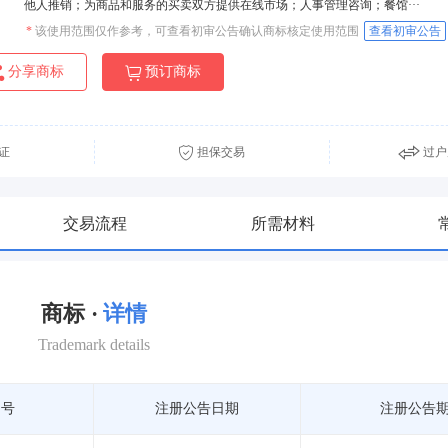
他人推销；为商品和服务的买卖双方提供在线市场；人事管理咨询；餐馆···
*
该使用范围仅作参考，可查看初审公告确认商标核定使用范围
查看初审公告
分享商标
预订商标
证
担保交易
过户
交易流程
所需材料
商标 ·
详情
Trademark details
期号
注册公告日期
注册公告