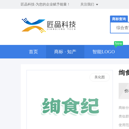
匠晶科技-为您的企业赋予能量！
关注我们
商标查询
综合
New
首页
商标 · 知产
智能LOGO
绚
美化图
价
商标分
类似群
使用范