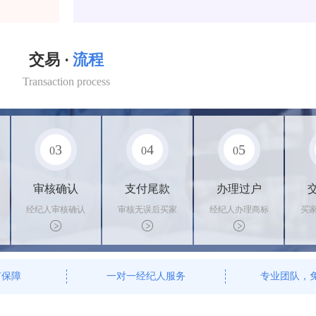
交易 ·
流程
Transaction process
3
4
5
0
0
0
审核确认
支付尾款
办理过户
经纪人审核确认
审核无误后买家
经纪人办理商标
买
商标状态
支付尾款，卖家
转让手续，交付
料
办理相关手续
相关证书
资
有保障
一对一经纪人服务
专业团队，