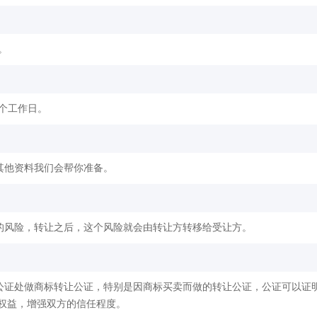
。
2个工作日。
其他资料我们会帮你准备。
的风险，转让之后，这个风险就会由转让方转移给受让方。
公证处做商标转让公证，特别是因商标买卖而做的转让公证，公证可以证
权益，增强双方的信任程度。