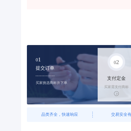
1
0
2
0
提交订单
支付定金
买家挑选商标并下单
买家需支付商标
标价的10%的购
买订金
品类齐全，快速响应
交易安全