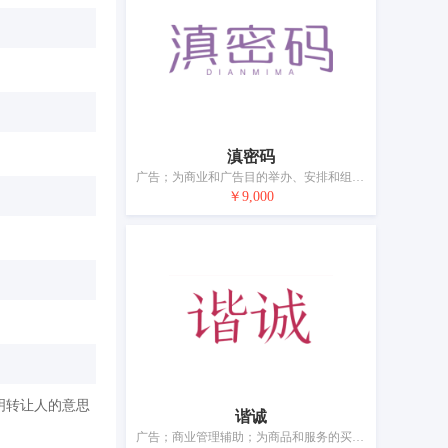
滇密码
广告；为商业和广告目的举办、安排和组织贸易展示和交易会；商业管理咨询；饭店商业管理；为商品和服务的买卖双方提供在线市场；替他人推销；进出口代理；人力资源管理；计算机数据库信息系统化；药用、兽医用、卫生用制剂和医疗用品的零售服务
￥9,000
明转让人的意思
谐诚
广告；商业管理辅助；为商品和服务的买卖双方提供在线市场；市场营销；替他人推销；人事管理咨询；商业企业迁移；文秘；会计；药用、兽医用、卫生用制剂和医疗用品的零售服务