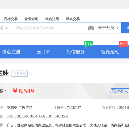
商标交易
企业查询
域名注册
域名交易
查询
全部分类
New
热门
域名注册
云计算
短信服务
官微建站
运娃
同名商标
￥8,549
格：
该持有人
类：
第35类-广告贸易
注册号：
72982687
有效期限：
2024-0
组：
3501 3502 3503 3504 3506 3507 3508 3509
围：
广告；通过网站提供商业信息；特许经营的商业管理；为他人推销；为商品和服