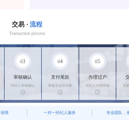
交易 ·
流程
Transaction process
3
4
5
0
0
0
审核确认
支付尾款
办理过户
经纪人审核确认
审核无误后买家
经纪人办理商标
买
商标状态
支付尾款，卖家
转让手续，交付
料
办理相关手续
相关证书
资
有保障
一对一经纪人服务
专业团队，