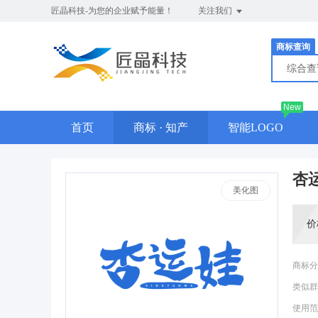
匠晶科技-为您的企业赋予能量！
关注我们
商标查询
综合
New
首页
商标 · 知产
智能LOGO
杏
美化图
价
商标分
类似群
使用范