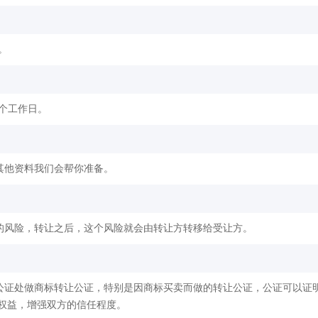
。
2个工作日。
其他资料我们会帮你准备。
的风险，转让之后，这个风险就会由转让方转移给受让方。
公证处做商标转让公证，特别是因商标买卖而做的转让公证，公证可以证
权益，增强双方的信任程度。