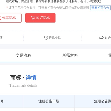
在线市场；职业介绍；餐馆外卖和送餐的在线预订服务；会计；寻找赞助···
*
该使用范围仅作参考，可查看初审公告确认商标核定使用范围
查看初审公告
分享商标
预订商标
证
担保交易
过户
交易流程
所需材料
商标 ·
详情
Trademark details
期号
注册公告日期
注册公告