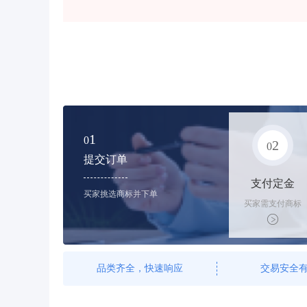
1
0
2
0
提交订单
支付定金
买家挑选商标并下单
买家需支付商标
标价的10%的购
买订金
品类齐全，快速响应
交易安全